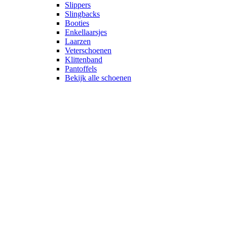
Slippers
Slingbacks
Booties
Enkellaarsjes
Laarzen
Veterschoenen
Klittenband
Pantoffels
Bekijk alle schoenen