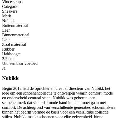
Vince straps
Categorie
Sneakers
Merk
Nubikk
Buitenmateriaal
Leer
Binnenmateriaal
Leer
Zool materiaal
Rubber
Hakhoogte
2.5 cm
Uitneembaar voetbed
Ja
Nubikk
Begin 2012 had de oprichter en creatief directeur van Nubikk het
idee om een ​​schoenencollectie te ontwerpen waarin comfort, mode
en onderscheid centraal staan. Nubikk was geboren: een
schoenenmerk dat vindt dat mode hand in hand moet gaan met
comfort. De achtergrond van verschillende generaties schoenmakers
binnen het bedrijf vormde de basis voor een veelzijdige collectie
stijlen. Nubikk maakt schoenen voor elke gelegenheid, hippe