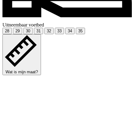
Uitneembaar voetbed
28
29
30
31
32
33
34
35
Wat is mijn maat?