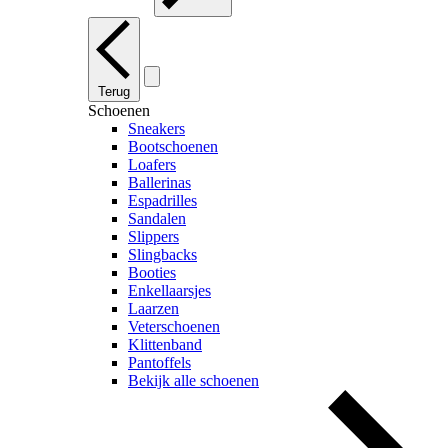
Terug
Schoenen
Sneakers
Bootschoenen
Loafers
Ballerinas
Espadrilles
Sandalen
Slippers
Slingbacks
Booties
Enkellaarsjes
Laarzen
Veterschoenen
Klittenband
Pantoffels
Bekijk alle schoenen