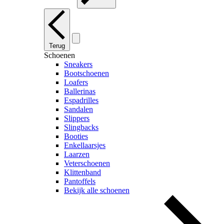
Terug
Schoenen
Sneakers
Bootschoenen
Loafers
Ballerinas
Espadrilles
Sandalen
Slippers
Slingbacks
Booties
Enkellaarsjes
Laarzen
Veterschoenen
Klittenband
Pantoffels
Bekijk alle schoenen