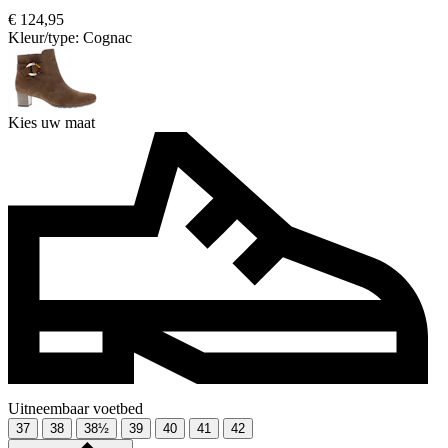
€ 124,95
Kleur/type:
Cognac
Kies uw maat
Uitneembaar voetbed
37
38
38½
39
40
41
42