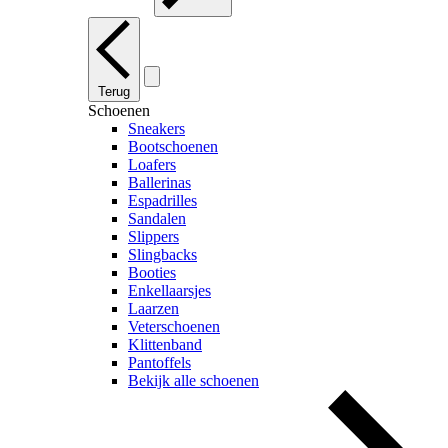
Terug
Schoenen
Sneakers
Bootschoenen
Loafers
Ballerinas
Espadrilles
Sandalen
Slippers
Slingbacks
Booties
Enkellaarsjes
Laarzen
Veterschoenen
Klittenband
Pantoffels
Bekijk alle schoenen