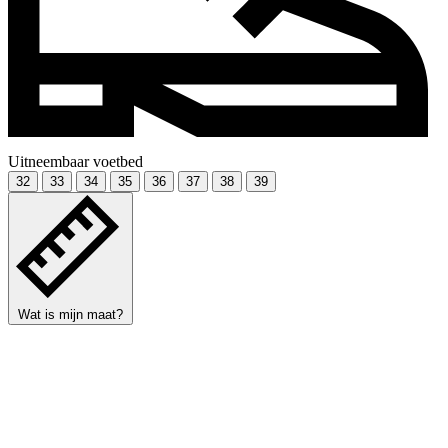
Uitneembaar voetbed
32
33
34
35
36
37
38
39
Wat is mijn maat?